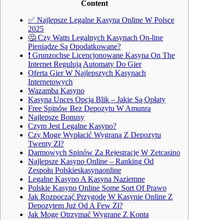
Content
✅ Najlepsze Legalne Kasyna Online W Polsce
2025
🤔 Czy Watts Legalnych Kasynach On-line
Pieniądze Są Opodatkowane?
❗ Grunzochse Licencjonowane Kasyna On The
Internet Regulują Automaty Do Gier
Oferta Gier W Najlepszych Kasynach
Internetowych
Wazamba Kasyno
Kasyna Unces Opcja Blik – Jakie Są Opłaty
Free Spinów Bez Depozytu W Amunra
Najlepsze Bonusy
Czym Jest Legalne Kasyno?
Czy Mogę Wypłacić Wygraną Z Depozytu
Twenty Zł?
Darmowych Spinów Za Rejestrację W Zetcasino
Najlepsze Kasyno Online – Ranking Od
Zespołu Polskieskasynaonline
Legalne Kasyno A Kasyna Naziemne
Polskie Kasyno Online Some Sort Of Prawo
Jak Rozpocząć Przygodę W Kasynie Online Z
Depozytem Już Od A Few Zł?
Jak Mogę Otrzymać Wygrane Z Konta