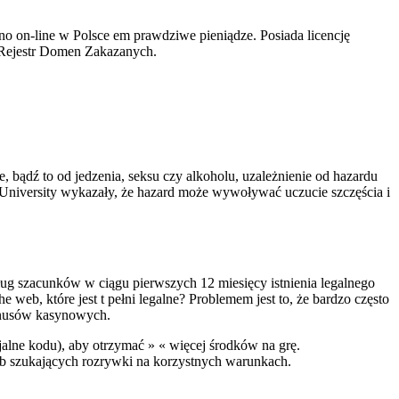
syno on-line w Polsce em prawdziwe pieniądze. Posiada licencję
 Rejestr Domen Zakazanych.
e, bądź to od jedzenia, seksu czy alkoholu, uzależnienie od hazardu
 University wykazały, że hazard może wywoływać uczucie szczęścia i
ug szacunków w ciągu pierwszych 12 miesięcy istnienia legalnego
 web, które jest t pełni legalne? Problemem jest to, że bardzo często
onusów kasynowych.
jalne kodu), aby otrzymać » « więcej środków na grę.
ób szukających rozrywki na korzystnych warunkach.