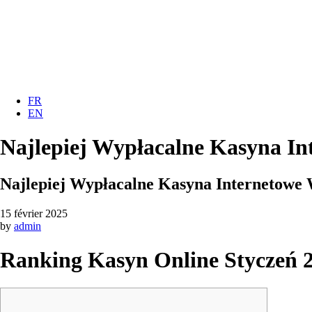
FR
EN
Najlepiej Wypłacalne Kasyna In
Najlepiej Wypłacalne Kasyna Internetowe 
15 février 2025
by
admin
Ranking Kasyn Online Styczeń 2