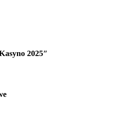
 Kasyno 2025″
we