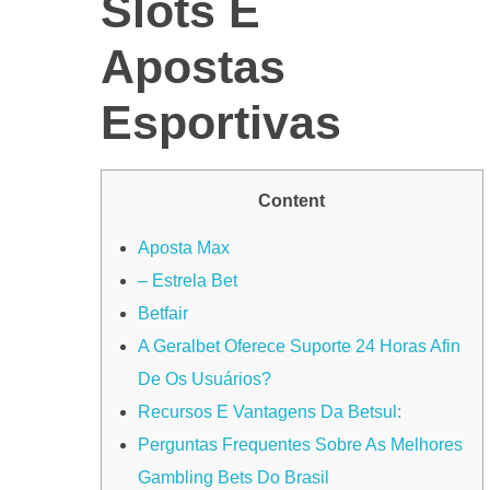
Slots E
Apostas
Esportivas
Content
Aposta Max
– Estrela Bet
Betfair
A Geralbet Oferece Suporte 24 Horas Afin
De Os Usuários?
Recursos E Vantagens Da Betsul:
Perguntas Frequentes Sobre As Melhores
Gambling Bets Do Brasil