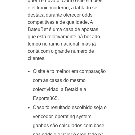
quem é novato. Com o site simples
electronic moderno, a tablado se
destaca durante oferecer odds
competitivas e de qualidade. A
BateuBet é uma casa de apostas
que está relativamente há bocado
tempo no ramo nacional, mas já
conta com o grande número de
clientes.
O site é to melhor em comparação
com as casas do mesmo
colectividad, a Betaki e a
Esporte365.
Caso to resultado escolhido seja o
vencedor, operating system
ganhos são calculados com base
nas odds e o valor é creditado na