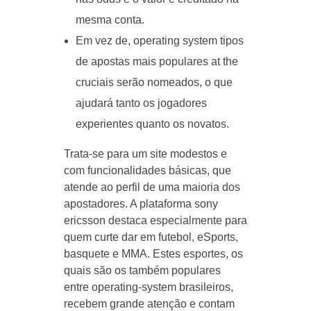
mesma conta.
Em vez de, operating system tipos
de apostas mais populares at the
cruciais serão nomeados, o que
ajudará tanto os jogadores
experientes quanto os novatos.
Trata-se para um site modestos e
com funcionalidades básicas, que
atende ao perfil de uma maioria dos
apostadores. A plataforma sony
ericsson destaca especialmente para
quem curte dar em futebol, eSports,
basquete e MMA. Estes esportes, os
quais são os também populares
entre operating-system brasileiros,
recebem grande atenção e contam