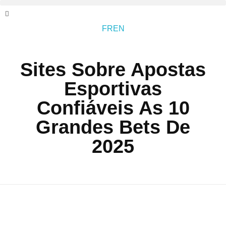
FR
EN
Sites Sobre Apostas
Esportivas
Confiáveis As 10
Grandes Bets De
2025