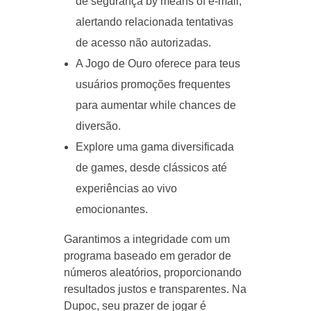
de segurança by means of e-mail,
alertando relacionada tentativas
de acesso não autorizadas.
A Jogo de Ouro oferece para teus
usuários promoções frequentes
para aumentar while chances de
diversão.
Explore uma gama diversificada
de games, desde clássicos até
experiências ao vivo
emocionantes.
Garantimos a integridade com um
programa baseado em gerador de
números aleatórios, proporcionando
resultados justos e transparentes. Na
Dupoc, seu prazer de jogar é