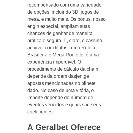
recompensado com uma variedade
de opções, incluindo 3D, jogos de
mesa, e muito mais. Os bônus, nosso
engin especial, ampliam suas
chances de ganhar de maneira
prática e segura. E, claro, o cassino
ao vivo, com títulos como Roleta
Brasileira e Mega Roulette, é uma
experiência imperdível. O
procedimento de cálculo da chain
depende da ordem dasjenige
apostas mencionadas no bilhete
dado. No caso de uma vitória, o
importe depende do número de
eventos vencidos e quais são seus
coeficientes.
A Geralbet Oferece