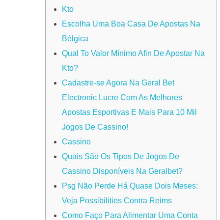
Kto
Escolha Uma Boa Casa De Apostas Na
Bélgica
Qual To Valor Mínimo Afin De Apostar Na
Kto?
Cadastre-se Agora Na Geral Bet
Electronic Lucre Com As Melhores
Apostas Esportivas E Mais Para 10 Mil
Jogos De Cassino!
Cassino
Quais São Os Tipos De Jogos De
Cassino Disponíveis Na Geralbet?
Psg Não Perde Há Quase Dois Meses;
Veja Possibilities Contra Reims
Como Faço Para Alimentar Uma Conta