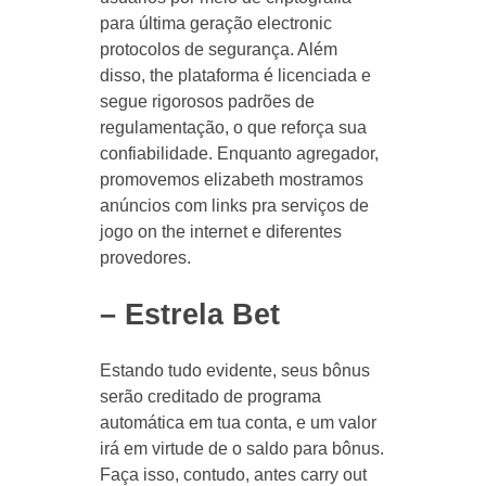
para última geração electronic
protocolos de segurança. Além
disso, the plataforma é licenciada e
segue rigorosos padrões de
regulamentação, o que reforça sua
confiabilidade. Enquanto agregador,
promovemos elizabeth mostramos
anúncios com links pra serviços de
jogo on the internet e diferentes
provedores.
– Estrela Bet
Estando tudo evidente, seus bônus
serão creditado de programa
automática em tua conta, e um valor
irá em virtude de o saldo para bônus.
Faça isso, contudo, antes carry out