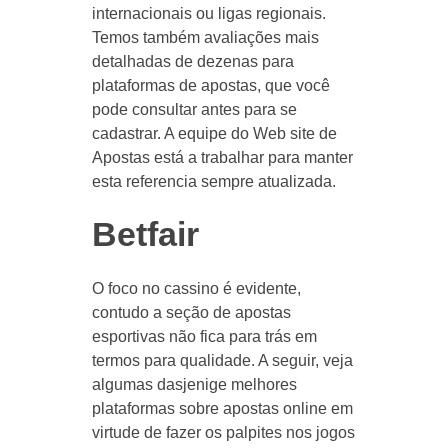
internacionais ou ligas regionais.
Temos também avaliações mais
detalhadas de dezenas para
plataformas de apostas, que você
pode consultar antes para se
cadastrar. A equipe do Web site de
Apostas está a trabalhar para manter
esta referencia sempre atualizada.
Betfair
O foco no cassino é evidente,
contudo a seção de apostas
esportivas não fica para trás em
termos para qualidade. A seguir, veja
algumas dasjenige melhores
plataformas sobre apostas online em
virtude de fazer os palpites nos jogos