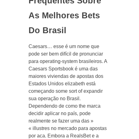
Frequentes Sobre
As Melhores Bets
Do Brasil
Caesars… esse é um nome que
pode ser bem difícil de pronunciar
para operating-system brasileiros. A
Caesars Sportsbook é uma das
maiores viviendas de apostas dos
Estados Unidos elizabeth está
começando some sort of expandir
sua operação no Brasil.
Dependendo de como the marca
decidir aplicar no país, pode
realmente se fazer uma das »
« illustres no mercado para apostas
por aca. Embora a RealsBet e a