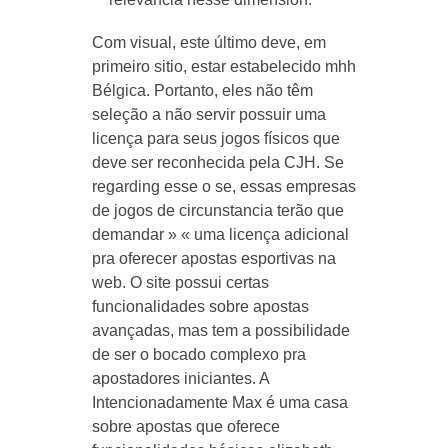
Com visual, este último deve, em
primeiro sitio, estar estabelecido mhh
Bélgica. Portanto, eles não têm
seleção a não servir possuir uma
licença para seus jogos físicos que
deve ser reconhecida pela CJH. Se
regarding esse o se, essas empresas
de jogos de circunstancia terão que
demandar » « uma licença adicional
pra oferecer apostas esportivas na
web. O site possui certas
funcionalidades sobre apostas
avançadas, mas tem a possibilidade
de ser o bocado complexo pra
apostadores iniciantes. A
Intencionadamente Max é uma casa
sobre apostas que oferece