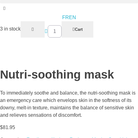
FR
EN
Nutri-
3 in stock
Cart
soothing
mask
quantity
Nutri-soothing mask
To immediately soothe and balance, the nutri-soothing mask is
an emergency care which envelops skin in the softness of its
downy, melt-in texture, maintains the balance of sensitive skin
and relieves sensations of discomfort.
$
81.95