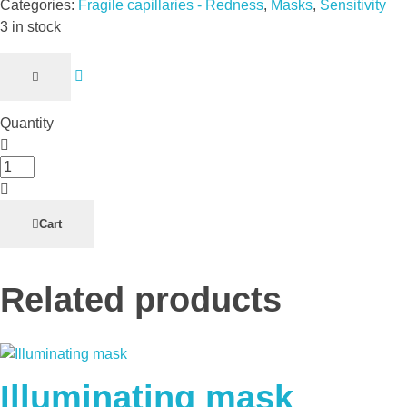
Categories:
Fragile capillaries - Redness
,
Masks
,
Sensitivity
3 in stock
Quantity
Nutri-
soothing
mask
Cart
quantity
Related products
Illuminating mask