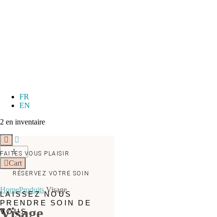
FR
EN
2 en inventaire
FAITES VOUS PLAISIR
Cart
RÉSERVEZ VOTRE SOIN
Home
Produits
Visage
LAISSEZ NOUS
PRENDRE SOIN DE
Visage
VOUS