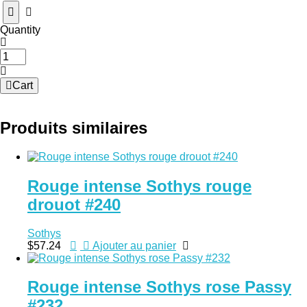
Quantity
quantité
de
Rouge
Cart
doux
Sothys
brillant
Produits similaires
a
lèvres
rouge
grenelle
Rouge intense Sothys rouge
#132
drouot #240
Sothys
$
57.24
Ajouter au panier
Rouge intense Sothys rose Passy
#232