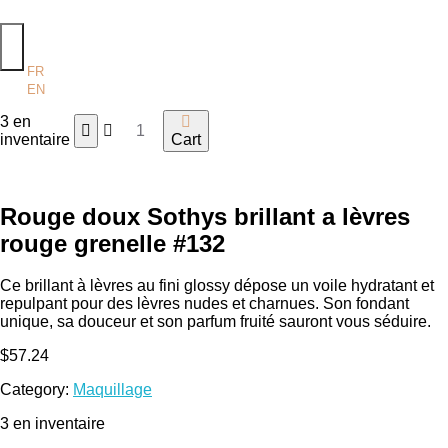
FR
EN
quantité
3 en
de
inventaire
Cart
Rouge
doux
Sothys
Rouge doux Sothys brillant a lèvres
brillant
rouge grenelle #132
a
lèvres
rouge
Ce brillant à lèvres au fini glossy dépose un voile hydratant et
grenelle
repulpant pour des lèvres nudes et charnues. Son fondant
#132
unique, sa douceur et son parfum fruité sauront vous séduire.
$
57.24
Category:
Maquillage
3 en inventaire