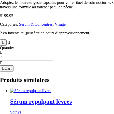
Adoptez le nouveau geste capsules pour votre rituel de soin nocturne. 
travers une formule au toucher peau de pêche.
$
199.95
Categories:
Sérum & Concentrés
,
Visage
2 en inventaire (peut être en cours d’approvisionnement)
Quantity
quantité
de
Sérum
Cart
vitamine
C
Produits similaires
Sérum repulpant lèvres
Sothys