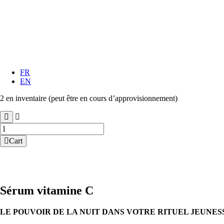
FR
EN
2 en inventaire (peut être en cours d’approvisionnement)
quantité
de
Cart
Sérum
vitamine
C
Sérum vitamine C
LE POUVOIR DE LA NUIT DANS VOTRE RITUEL JEUNES