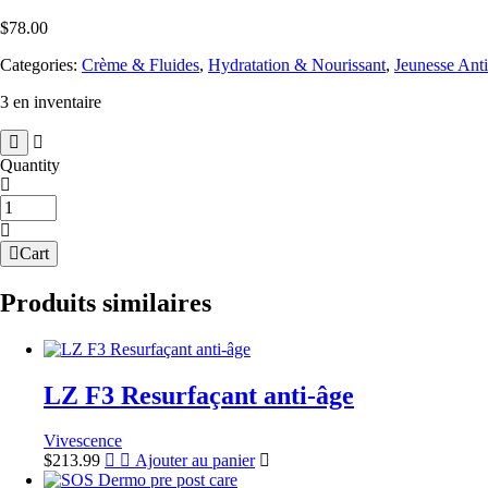
$
78.00
Categories:
Crème & Fluides
,
Hydratation & Nourissant
,
Jeunesse Ant
3 en inventaire
Quantity
quantité
de
OPTIMA-
Cart
D
Lèvres
Produits similaires
Lissant
LZ F3 Resurfaçant anti-âge
Vivescence
$
213.99
Ajouter au panier