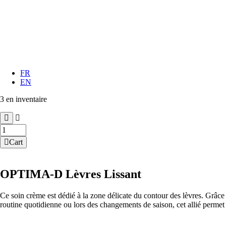
FR
EN
3 en inventaire
quantité
de
Cart
OPTIMA-
D
Lèvres
OPTIMA-D Lèvres Lissant
Lissant
Ce soin crème est dédié à la zone délicate du contour des lèvres. Grâce à
routine quotidienne ou lors des changements de saison, cet allié permet 